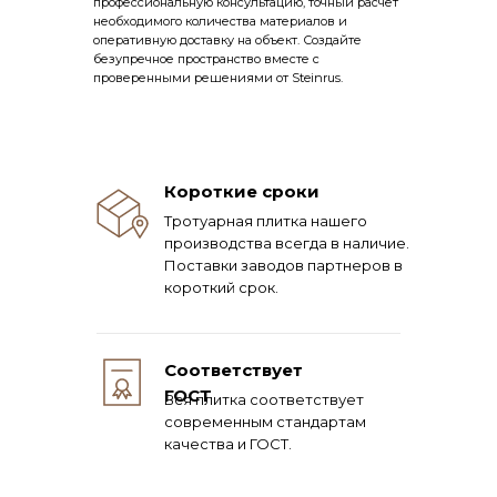
профессиональную консультацию, точный расчет
необходимого количества материалов и
оперативную доставку на объект. Создайте
безупречное пространство вместе с
проверенными решениями от Steinrus.
Короткие сроки
Тротуарная плитка нашего
производства всегда в наличие.
Поставки заводов партнеров в
короткий срок.
Соответствует
ГОСТ
Вся плитка соответствует
современным стандартам
качества и ГОСТ.