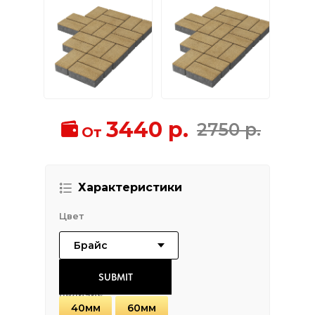
3440 р.
2750 р.
От
Характеристики
Цвет
SUBMIT
Толщина в
наличие
40мм
60мм