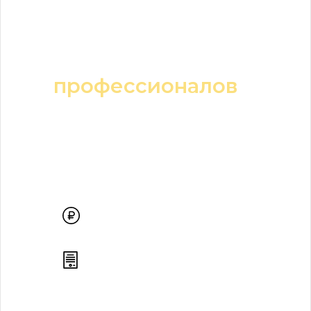
Укладка
тротуарной плитки
под ключ от
профессионалов
Рассчитайте стоимость
тротуарной плитки и укладки и
получите
скидку 10 %
на укладку
плитки, приобретенной у нас.
Цена фиксирована и не
растет во время работ
Выполняем все работы
строго по технологии