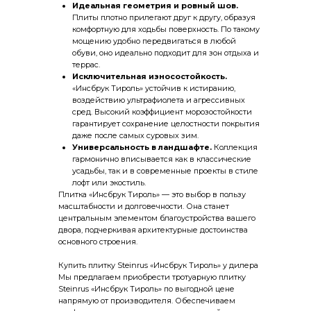
Идеальная геометрия и ровный шов.
Плиты плотно прилегают друг к другу, образуя
комфортную для ходьбы поверхность. По такому
мощению удобно передвигаться в любой
обуви, оно идеально подходит для зон отдыха и
террас.
Исключительная износостойкость.
«Инсбрук Тироль» устойчив к истиранию,
воздействию ультрафиолета и агрессивных
сред. Высокий коэффициент морозостойкости
гарантирует сохранение целостности покрытия
даже после самых суровых зим.
Универсальность в ландшафте.
Коллекция
гармонично вписывается как в классические
усадьбы, так и в современные проекты в стиле
лофт или экостиль.
Плитка «Инсбрук Тироль» — это выбор в пользу
масштабности и долговечности. Она станет
центральным элементом благоустройства вашего
двора, подчеркивая архитектурные достоинства
основного строения.
Купить плитку Steinrus «Инсбрук Тироль» у дилера
Мы предлагаем приобрести тротуарную плитку
Steinrus «Инсбрук Тироль» по выгодной цене
напрямую от производителя. Обеспечиваем