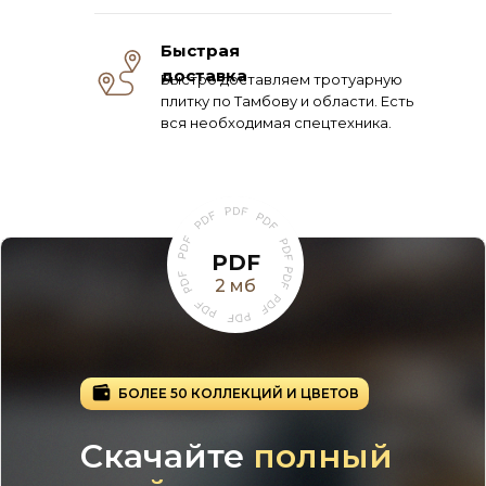
Быстрая
доставка
Быстро доставляем тротуарную
плитку по Тамбову и области. Есть
вся необходимая спецтехника.
PDF
2 мб
БОЛЕЕ 50 КОЛЛЕКЦИЙ И ЦВЕТОВ
Скачайте
полный