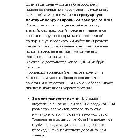
Если ваша цель — создать благородное и
надежное покрытие с характером натурального
камня, обратите внимание на
тротуарную
плитку «Инсбрук Тироль» от завода Steinrus
.
Эта коллекция воплощает в себе эстетику
альпийских предгорий, предлагая идеальное
сочетание крупного формата и естественной
фактуры. Мультиформатный набор плит разного
размера позволяет создавать величественные
полотна, которые выглядят максимально
естественно и статусно.
Ключевые достоинства коллекции «Инсбрук
Тироль»
Производство завода Steinrus базируется на
методе полусухого вибропрессования, что в
сочетании с качественным сырьем обеспечивает
плитке выдающиеся характеристики:
Эффект «живого» камня.
Благодаря
отсутствию выраженной фаски и продуманным
размерам элементов, готовое покрытие
имитирует старинную каменную мостовую.
Технология окрашивания Color Mix добавляет
глубины, создавая уникальные цветовые
переходы, как у природного доломита или
сланца.