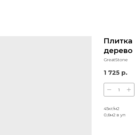
Плитка
дерево
GreatStone
1 725
р.
45кг/м2
0,6м2 в уп