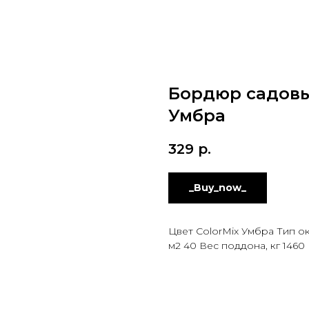
Бордюр садовый
Умбра
329
р.
_Buy_now_
Цвет ColorMix Умбра Тип о
м2 40 Вес поддона, кг 1460 