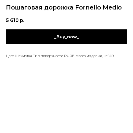
Пошаговая дорожка Fornello Medio
5 610
р.
_Buy_now_
Цвет Шахматка Тип поверхности PURE Масса изделия, кг 140