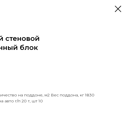
 стеновой
нный блок
ичество на поддоне, м2 Вес поддона, кг 1830
авто г/п 20 т, шт 10