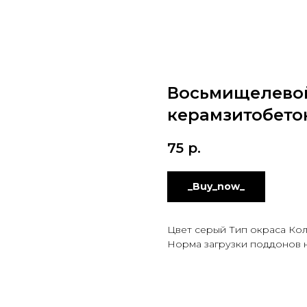
Восьмищелевой
керамзитобето
75
р.
_Buy_now_
Цвет серый Тип окраса Кол
Норма загрузки поддонов на 