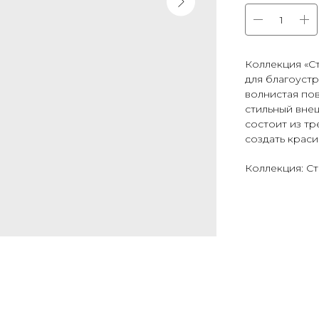
Коллекция «С
для благоустр
волнистая пов
стильный вне
состоит из тр
создать крас
Коллекция: С