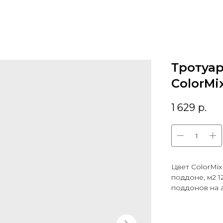
Тротуар
ColorMi
1 629
р.
Цвет ColorMix
поддоне, м2 1
поддонов на ав