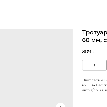
Тротуар
60 мм, 
809
р.
Цвет серый Т
м2 11.04 Вес 
авто г/п 20 т, 