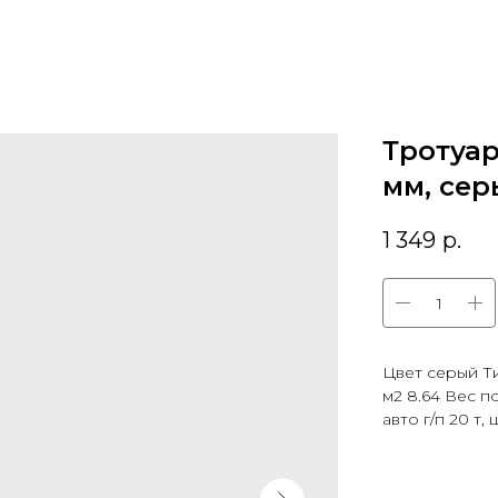
Тротуар
мм, сер
1 349
р.
Цвет серый Т
м2 8.64 Вес п
авто г/п 20 т, 