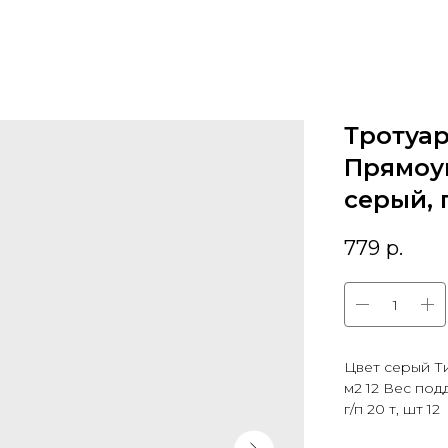
Тротуар
Прямоуг
серый, 
779
р.
Цвет серый Т
м2 12 Вес под
г/п 20 т, шт 12