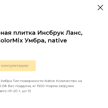
ная плитка Инсбрук Ланс,
ColorMix Умбра, native
 консультацию
 Умбра Тип поверхности Native Количество на
0.08 Вес поддона, кг 1500 Норма загрузки
то г/п 20 т, шт 13