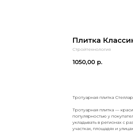
Плитка Классик
Стройтехнология
1050,00
р.
РАССЧИТАТЬ СТОИМ
Тротуарная плитка Стелла
Тротуарная плитка — краси
популярностью у покупател
укладывать в регионах с р
участках, площадях и улица