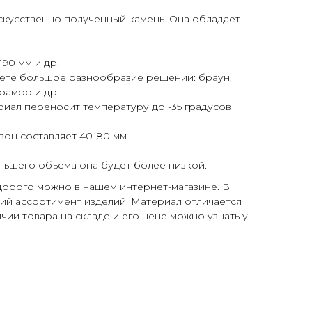
скусственно полученный камень. Она обладает
:
190 мм и др.
йдете большое разнообразие решений: браун,
рамор и др.
иал переносит температуру до -35 градусов
зон составляет 40-80 мм.
еньшего объема она будет более низкой.
дорого можно в нашем интернет-магазине. В
ий ассортимент изделий. Материал отличается
чии товара на складе и его цене можно узнать у