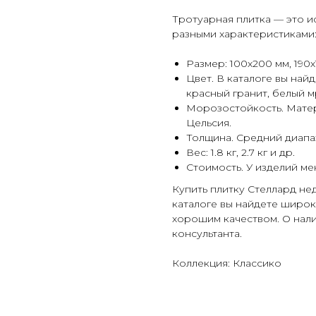
Тротуарная плитка — это и
разными характеристиками
Размер: 100х200 мм, 190х
Цвет. В каталоге вы на
красный гранит, белый м
Морозостойкость. Матер
Цельсия.
Толщина. Средний диапа
Вес: 1.8 кг, 2.7 кг и др.
Стоимость. У изделий м
Купить плитку Стеллард не
каталоге вы найдете широк
хорошим качеством. О нали
консультанта.
Коллекция: Классико