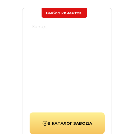
Выбор клиентов
Завод
Ярстрой
Завод «Ярстрой» —
производитель тротуарной
плитки, бордюров и элементов
благоустройства, выпускающий
продукцию по передовым
стандартам прочности и
долговечности.
В КАТАЛОГ ЗАВОДА