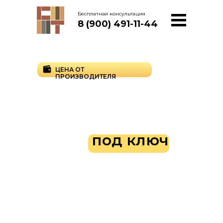
Бесплатная консультация
8 (900) 491-11-44
ЦЕНА ОТ
ПРОИЗВОДИТЕЛЯ
Производство и
установка
заборов
любых
видов
под ключ
в Тамбове от
производителя
Заборы всех видов напрямую с
производства. Изготавливаем прочные
ограждения из сертифицированного