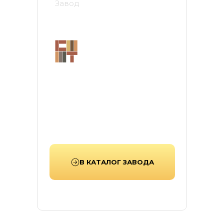
Завод
Стройтехнология
Завод «Стройтехнология» в
Тамбове — производитель
тротуарной плитки, работающий
с 1997г, выпускающий надежную
продукцию для современных
городских и частных
пространств.
В КАТАЛОГ ЗАВОДА