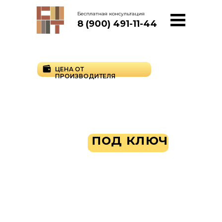
Бесплатная консультация
8 (900) 491-11-44
ЦЕНА ОТ
ПРОИЗВОДИТЕЛЯ
Производство и
установка
заборов
любых
видов
под ключ
в Тамбове от
производителя
Заборы всех видов напрямую с
производства. Изготавливаем прочные
ограждения из сертифицированного