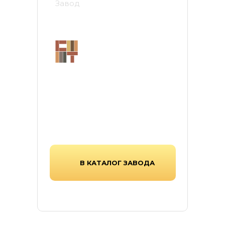
Завод
Стройтехнология
Завод «Стройтехнология» в
Тамбове — производитель
тротуарной плитки, работающий
с 1997г, выпускающий надежную
продукцию для современных
городских и частных
пространств.
В КАТАЛОГ ЗАВОДА