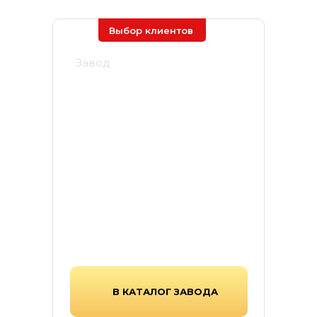
Выбор клиентов
Завод
Ярстрой
Завод «Ярстрой» —
производитель тротуарной
плитки, бордюров и элементов
благоустройства, выпускающий
продукцию по передовым
стандартам прочности и
долговечности.
В КАТАЛОГ ЗАВОДА