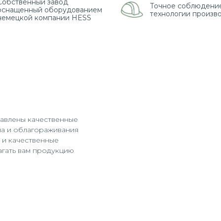
Собственный завод
Точное соблюдени
оснащенный оборудованием
технологии произв
немецкой компании HESS
тавлены качественные
ма и облагораживания
а и качественные
гать вам продукцию