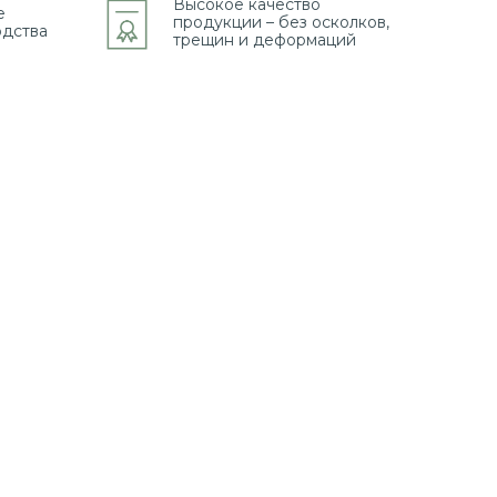
Высокое качество
е
продукции – без осколков,
одства
трещин и деформаций