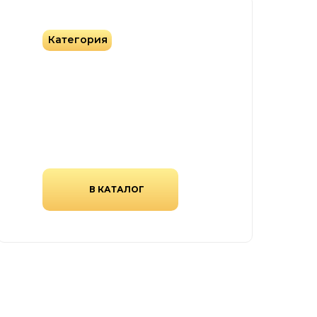
Категория
Фасадная плитка
Фасадная плитка различных
форм, цветов и текстур.
В КАТАЛОГ