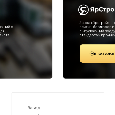
Завод «Ярстрой» —
ающий с
плитки, бордюров и
для
выпускающий проду
анств.
стандартам прочнос
В КАТАЛО
Завод