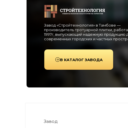
Завод «Стройтехнология» в Тамбове —
производитель тротуарной плитки, работ
1997г, выпускающий надежную продукцию 
современных городских и частных простр
В КАТАЛОГ ЗАВОДА
Завод