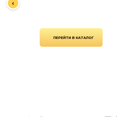
‹
ограждения из сертифицированного металла 
выполняем профессиональный монтаж «под к
области.
ПЕРЕЙТИ В КАТАЛОГ