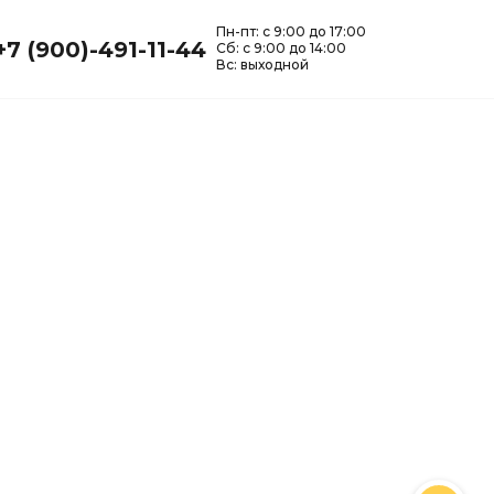
Пн-пт: с 9:00 до 17:00
8 800-123-45-
+7 (900)-491-11-44
Сб: с 9:00 до 14:00
онтакты
67
без выходных 9:00-21:00
Вс: выходной