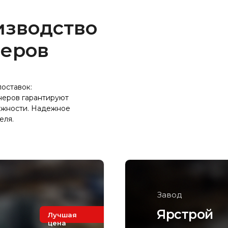
изводство
неров
оставок:
неров гарантируют
ожности. Надежное
еля.
Завод
Ярстрой
Лучшая
цена