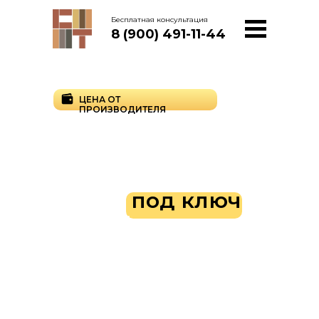
Бесплатная консультация
8 (900) 491-11-44
ЦЕНА ОТ
ПРОИЗВОДИТЕЛЯ
Производство и
установка
заборов
любых
видов
под ключ
в Тамбове от
производителя
Заборы всех видов напрямую с
производства. Изготавливаем прочные
ограждения из сертифицированного