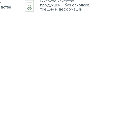
Высокое качество
е
продукции – без осколков,
одства
трещин и деформаций