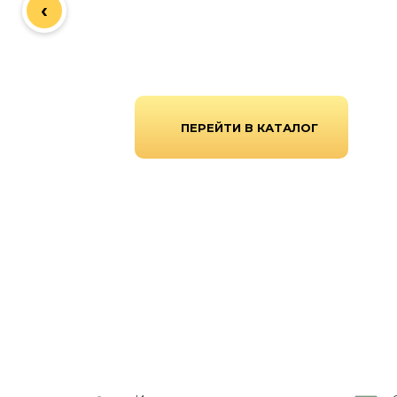
‹
ограждения из сертифицированного металла 
выполняем профессиональный монтаж «под к
области.
ПЕРЕЙТИ В КАТАЛОГ