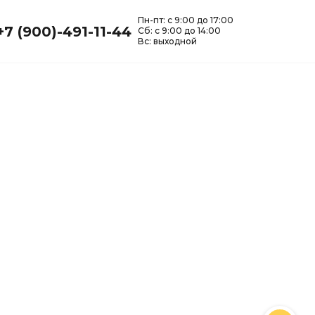
Пн-пт: с 9:00 до 17:00
8 800-123-45-
+7 (900)-491-11-44
Сб: с 9:00 до 14:00
онтакты
67
без выходных 9:00-21:00
Вс: выходной