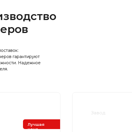
изводство
неров
оставок:
неров гарантируют
ожности. Надежное
еля.
Завод
Ярстрой
Лучшая
цена