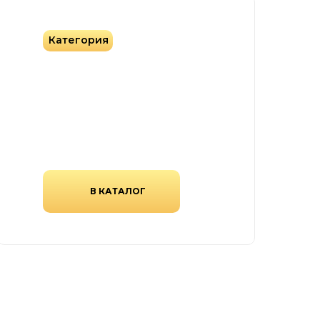
Категория
Фасадная плитка
Фасадная плитка различных
форм, цветов и текстур.
В КАТАЛОГ