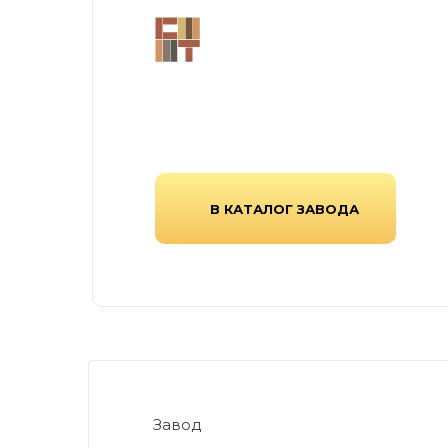
Завод «Стройтехнология» в Тамбове —
производитель тротуарной плитки, работ
1997г, выпускающий надежную продукцию 
современных городских и частных простр
В КАТАЛОГ ЗАВОДА
Завод