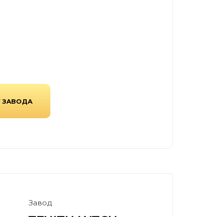
 производитель тротуарной
 элементов благоустройства,
кцию по передовым
ти и долговечности.
Г ЗАВОДА
Завод