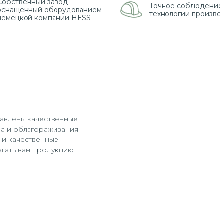
Собственный завод
Точное соблюдени
оснащенный оборудованием
технологии произв
немецкой компании HESS
тавлены качественные
ма и облагораживания
а и качественные
гать вам продукцию