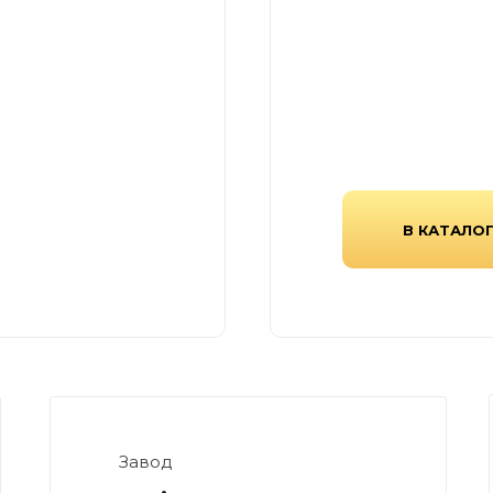
Завод «Ярстрой» —
ающий с
плитки, бордюров и
для
выпускающий проду
анств.
стандартам прочнос
В КАТАЛО
Завод