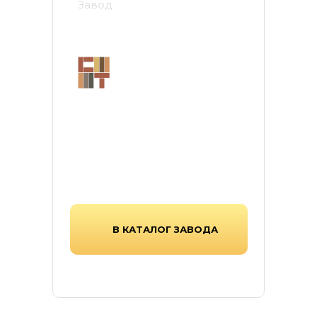
Завод
Стройтехнология
Завод «Стройтехнология» в
Тамбове — производитель
тротуарной плитки, работающий
с 1997г, выпускающий надежную
продукцию для современных
городских и частных
пространств.
В КАТАЛОГ ЗАВОДА