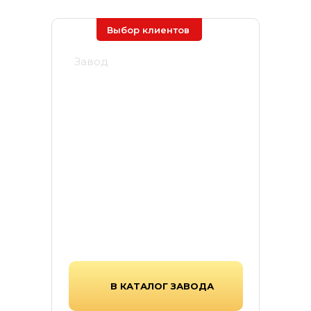
Выбор клиентов
Завод
Ярстрой
Завод «Ярстрой» —
производитель тротуарной
плитки, бордюров и элементов
благоустройства, выпускающий
продукцию по передовым
стандартам прочности и
долговечности.
В КАТАЛОГ ЗАВОДА