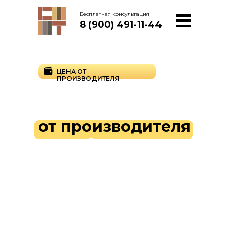
Бесплатная консультация
8 (900) 491-11-44
ЦЕНА ОТ
ПРОИЗВОДИТЕЛЯ
Клинкерные
термопанели
от
производителя
в Тамбове с
монтажом
под
ключ
Клинкерные термопанели напрямую со
склада без переплат. Поставляем
долговечные системы «фасад + утепление» с