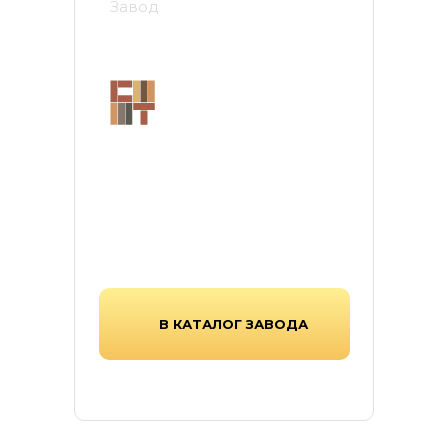
Завод
Стройтехнология
Завод «Стройтехнология» в
Тамбове — производитель
тротуарной плитки, работающий
с 1997г, выпускающий надежную
продукцию для современных
городских и частных
пространств.
В КАТАЛОГ ЗАВОДА