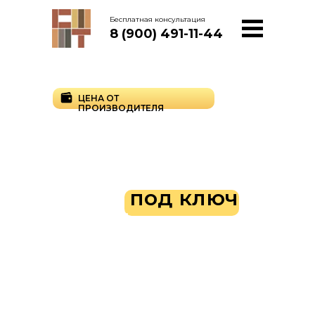
Бесплатная консультация
8 (900) 491-11-44
ЦЕНА ОТ
ПРОИЗВОДИТЕЛЯ
Производство и
установка
заборов
любых
видов
под ключ
в Тамбове от
производителя
Заборы всех видов напрямую с
производства. Изготавливаем прочные
ограждения из сертифицированного