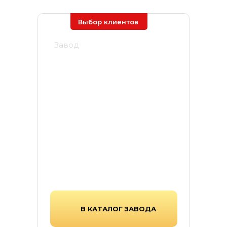
Выбор клиентов
Завод
Ярстрой
Завод «Ярстрой» —
производитель тротуарной
плитки, бордюров и элементов
благоустройства, выпускающий
продукцию по передовым
стандартам прочности и
долговечности.
В КАТАЛОГ ЗАВОДА